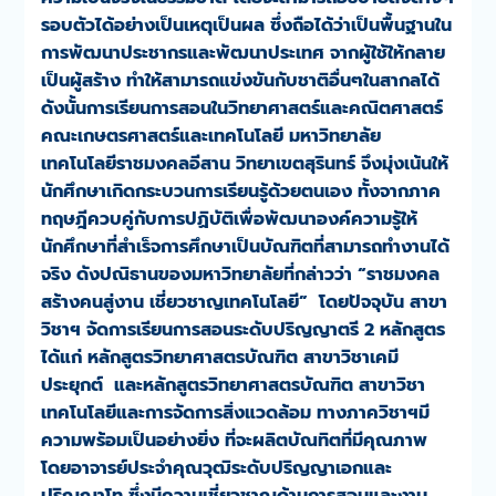
รอบตัวได้อย่างเป็นเหตุเป็นผล ซึ่งถือได้ว่าเป็นพื้นฐานใน
การพัฒนาประชากรและพัฒนาประเทศ จากผู้ใช้ให้กลาย
เป็นผู้สร้าง ทำให้สามารถแข่งขันกับชาติอื่นๆในสากลได้
ดังนั้นการเรียนการสอนในวิทยาศาสตร์และคณิตศาสตร์
คณะเกษตรศาสตร์และเทคโนโลยี มหาวิทยาลัย
เทคโนโลยีราชมงคลอีสาน วิทยาเขตสุรินทร์ จึงมุ่งเน้นให้
นักศึกษาเกิดกระบวนการเรียนรู้ด้วยตนเอง ทั้งจากภาค
ทฤษฎีควบคู่กับการปฏิบัติเพื่อพัฒนาองค์ความรู้ให้
นักศึกษาที่สำเร็จการศึกษาเป็นบัณฑิตที่สามารถทำงานได้
จริง ดังปณิธานของมหาวิทยาลัยที่กล่าวว่า
“ราชมงคล
สร้างคนสู่งาน เชี่ยวชาญเทคโนโลยี”
โดยปัจจุบัน สาขา
วิชาฯ จัดการเรียนการสอนระดับปริญญาตรี 2 หลักสูตร
ได้แก่ หลักสูตรวิทยาศาสตรบัณฑิต สาขาวิชาเคมี
ประยุกต์ และหลักสูตรวิทยาศาสตรบัณฑิต สาขาวิชา
เทคโนโลยีและการจัดการสิ่งแวดล้อม ทางภาควิชาฯมี
ความพร้อมเป็นอย่างยิ่ง ที่จะผลิตบัณทิตที่มีคุณภาพ
โดยอาจารย์ประจำคุณวุฒิระดับปริญญาเอกและ