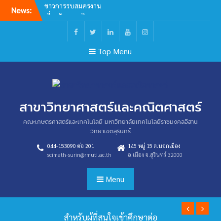
Skip
News:
เกี่ยวกับสาขาวิชา
to
นานาสาระ
content
Facebook
Twitter
Linkedin
Youtube
Instagram
Top Menu
สาขาวิทยาศาสตร์และคณิตศาสตร์
คณะเกษตรศาสตร์และเทคโนโลยี มหาวิทยาลัยเทคโนโลยีราชมงคลอีสาน
วิทยาเขตสุรินทร์
044-153090 ต่อ 201
145 หมู่ 15 ต.นอกเมือง
scimath-surin@rmuti.ac.th
อ.เมือง จ.สุรินทร์ 32000
Menu
Previous
Next
สำหรับผู้ที่สนใจเข้าศึกษาต่อ